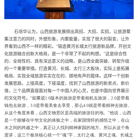
石培华认为
，
山西旅游发展频出高招、大招、实招，让旅游聚
集注意力的同时，外塑形象，内聚能量，实现了很大的裂变，让外
界看到山西不一样的精彩。“锻造黄河长城太行旅游新品牌，开创文
化旅游融合创新大格局，是一个非常了不起的构想。”这是综合性
的、全局性的、具有深远意义的战略，是山西全面突破、转型升级
的一个重要举措。打造黄河、长城、太行三大板块，实际上是拓展
格局、实现全域旅游实实在在的、掷地有声的载体。这样一个创新
发展思路，上接高度，下接温度，找到了山西旅游的新卖点、新价
值，三个品牌直接面对每一个中国人的心灵，也是中国向世界展示
的文化符号。“如果说
1.0
版本的旅游是带着相机去旅游，
2.0
是带着
钱包去旅游，
3.0
是带着美食去享受，那么
4.0
就是带着精神去旅游。
从这个角度来看，山西文物景区是高端的旅游目的地。”他说，山西
是一个能够在中华文化的体验之中，在家国情怀的感悟之中，在山
水之间的跨越之中，真正让人找到精神家园的地方。所以从这个角
度讲，这三个板块核心就一个“魂”字，太行之魂、黄河之魂、长城之