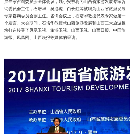
展专家咨询委员会全体会议
，魏小安被聘为山西省
旅游发展专家咨
询委员会主任
，
石培华
、
吴必虎
、
白长虹等被聘为
山西省
旅游发展
专家咨询委员会副主任
。咨询会议上，石培华教授代表专家做第一
个发言
。大会期间
，
石培华教授就山西旅游发展和山西三大旅游板
块打造接受了凤凰卫视
、
旅游卫视
、
山西卫视
、山西日报、中国旅
游报、
凤凰网
、山西晚报等媒体的采访。