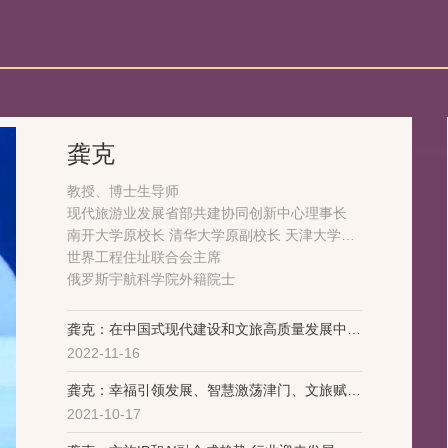
龚克
教授、博士生导师
现代旅游业发展省部共建协同创新中心理事长
南开大学原校长 清华大学原副校长 天津大学原
校长
世界工程住址联合会主席
俄罗斯宇航科学院外籍院士
龚克：在中国式现代建设和文旅高质量发展中贡
2022-11-16
献南开力量
龚克：幸福引领发展、智慧激荡津门、文旅赋能
2021-10-17
城市