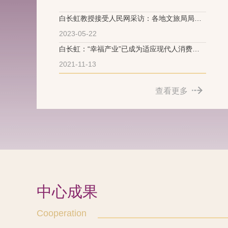
白长虹教授接受人民网采访：各地文旅局局
长“出圈” 如何带来旅游业“破圈”？
2023-05-22
白长虹：“幸福产业”已成为适应现代人消费升
级的产业发展趋势
2021-11-13
查看更多
中心成果
Cooperation