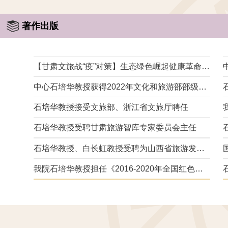
著作出版
【甘肃文旅战“疫”对策】生态绿色崛起健康革命振
兴 对甘肃省推进疫情防控后文旅产业振兴的十条
中心石培华教授获得2022年文化和旅游部部级社
建议
科研究委托项目
石培华教授接受文旅部、浙江省文旅厅聘任
石培华教授受聘甘肃旅游智库专家委员会主任
石培华教授、白长虹教授受聘为山西省旅游发展
专家咨询委员会副主任
我院石培华教授担任《2016-2020年全国红色旅
游发展规划纲要》专家组长、执笔人