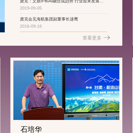
龚克：文旅IP和AI融合成趋势 行业迎来发展新
2019-09-05
机遇
龚克会见海航集团副董事长逯鹰
2016-09-16
查看更多
石培华