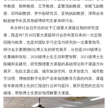
华教授、陈晔教授、王芳教授、孟繁强副教授、张晓飞副教
授、邱玮副教授、李中副研究员、妥艳媜副教授、津商会张
献超秘书长及其他硕博研究生参加研讨会。
本次研讨会召开目的在于汇报重大课题近期的研究进
展，既是对
7
月
20
日重大课题研讨会所布置任务的一次定期
回顾与检查，也是对团队学习交流与研究的一次重要指导。
研讨会主要围绕
6
位博士生的研究展开，分别是
2019
级博士
生董楠和张彤、
2020
级博士生王倞和曹智辉、
2021
级博士生
陈曦和吴建垲，研究围绕重大课题的基础理论和子课题方向
展开，包括主题公园、城市旅游空间、技术创造力、城市数
字治理、博物馆数字化和产业幸福指数等方面的内容。课题
组专家就博士生的汇报进行点评与提问，展开思想的交流与
碰撞，帮助博士生更好地理解重大课题。