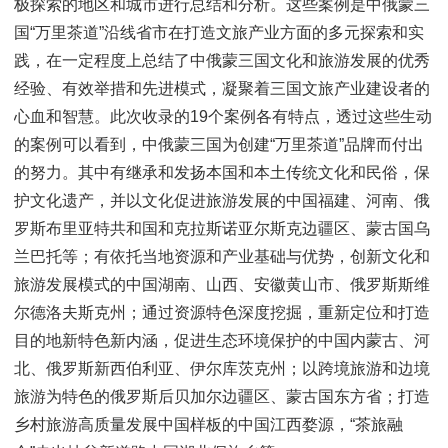
极探索的地区和城市进行总结和分析。这些案例是中俄蒙三
国“万里茶道”沿线省市在打造文旅产业方面的多元探索和实
践，在一定程度上总结了中俄蒙三国文化和旅游发展的优秀
经验、有效举措和先进模式，凝聚着三国文旅产业建设者的
心血和智慧。此次收录的19个案例各有特点，透过这些生动
的案例可以看到，中俄蒙三国为创建“万里茶道”品牌而付出
的努力。其中有继承和发扬本国和本土传统文化和民俗，保
护文化遗产，并以文化促进旅游发展的中国福建、河南、俄
罗斯布里亚特共和国和克拉斯诺亚尔斯克边疆区、蒙古国乌
兰巴托等；有依托当地资源和产业基础与优势，创新文化和
旅游发展模式的中国湖南、山西、安徽黄山市、俄罗斯斯维
尔德洛夫斯克州；通过资源特色深度挖掘，重新定位和打造
目的地新特色新内涵，促进生态环境保护的中国内蒙古、河
北、俄罗斯新西伯利亚、伊尔库茨克州；以跨境旅游和边境
旅游为特色的俄罗斯后贝加尔边疆区、蒙古国东方省；打造
乡村旅游高质量发展中国样板的中国江西婺源，“茶旅融