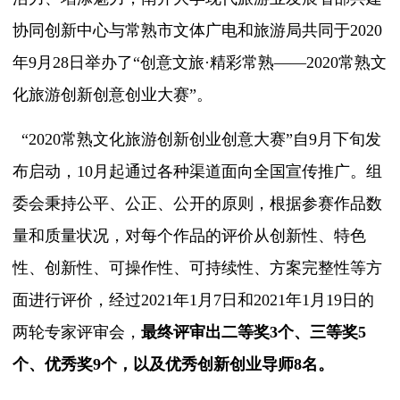
协同创新中心与常熟市文体广电和旅游局共同于
2020
年
9
月
28
日举办了“创意文旅
·
精彩常熟——
2020
常熟文
化旅游创新创意创业大赛”。
“
2020
常熟文化旅游创新创业创意大赛”自
9
月下旬发
布启动，
10
月起通过各种渠道面向全国宣传推广。组
委会秉持公平、公正、公开的原则，根据参赛作品数
量和质量状况，对每个作品的评价从创新性、特色
性、创新性、可操作性、可持续性、方案完整性等方
面进行评价，经过
2021
年
1
月
7
日和
2021
年
1
月
19
日的
两轮专家评审会，
最终评审出二等奖
3
个、三等奖
5
个、优秀奖
9
个，以及优秀创新创业导师
8
名。