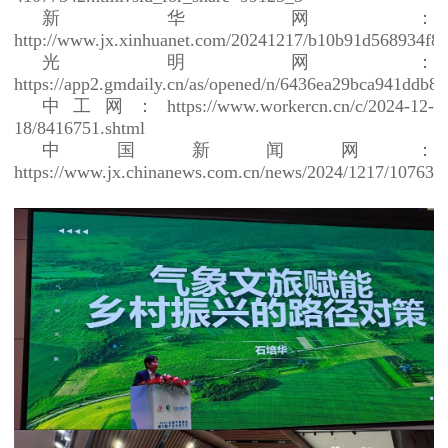
新华网：
http://www.jx.xinhuanet.com/20241217/b10b91d568934f86
光明网：
https://app2.gmdaily.cn/as/opened/n/6436ea29bca941ddb8
中工网：https://www.workercn.cn/c/2024-12-
18/8416751.shtml
中国新闻网：
https://www.jx.chinanews.com.cn/news/2024/1217/107635