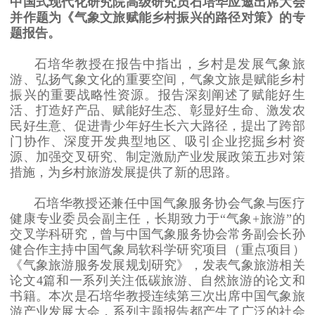
中国式现代化研究院高级研究员石培华应邀出席大会
并作题为《气象文旅赋能乡村振兴的路径对策》的专
题报告。
石培华教授在报告中指出，乡村是发展气象旅
游、弘扬气象文化的重要空间，气象文旅是赋能乡村
振兴的重要战略性资源。报告深刻阐述了赋能好生
活、打造好产品、赋能好生态、彰显好生命、激发农
民好生意、促进青少年好生长六大路径，提出了跨部
门协作、深度开发典型地区、吸引企业挖掘乡村资
源、加强交叉研究、制定激励产业发展政策五步对策
措施，为乡村旅游发展提供了新的思路。
石培华教授还兼任中国气象服务协会气象与医疗
健康专业委员会副主任，长期致力于“气象+旅游”的
交叉学科研究，曾与中国气象服务协会常务副会长孙
健合作主持中国气象局软科学研究项目（重点项目）
《气象旅游服务发展规划研究》，发表气象旅游相关
论文4篇和一系列关注低碳旅游、自然旅游的论文和
书籍。本次是石培华教授连续第三次出席中国气象旅
游产业发展大会，系列主题报告都产生了广泛的社会